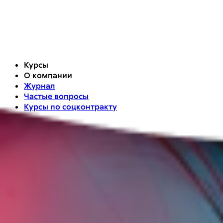
Курсы
О компании
Журнал
Частые вопросы
Курсы по соцконтракту
Липецк
Вход