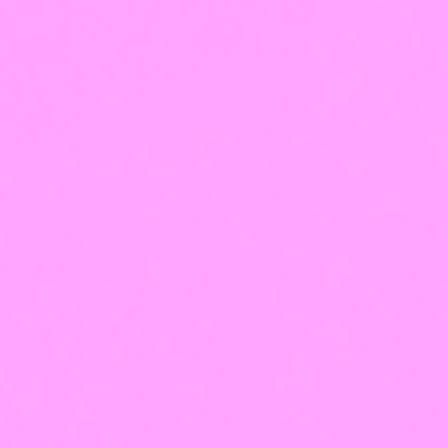
Бесплатные курсы для быстрого
старта своей карьеры
Курс по нейросетям
Продвижение в соцсетях
Скрипты продаж
Фото- и видеосъемка
Практика преподавания
«Сложные» клиенты
Получить доступ
Крупнейший
лицензированный учебный
центр в сфере бьюти‑индустрии
Оставить заявку
Обучение в рассрочку от
учебного центра